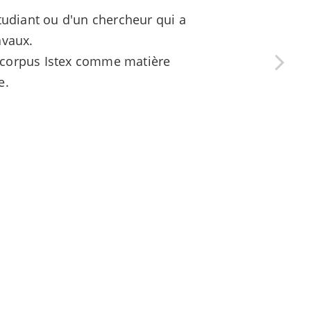
tudiant ou d'un chercheur qui a
avaux.
es corpus Istex comme matière
e.