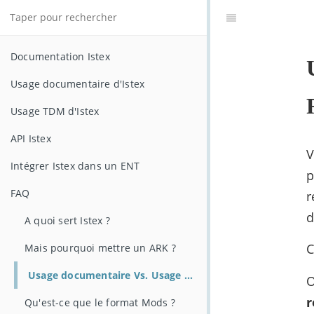
Documentation Istex
Usage documentaire d'Istex
Usage TDM d'Istex
API Istex
V
Intégrer Istex dans un ENT
p
FAQ
r
d
A quoi sert Istex ?
C
Mais pourquoi mettre un ARK ?
Usage documentaire Vs. Usage recherche ?
O
r
Qu'est-ce que le format Mods ?