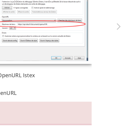
OpenURL Istex
penURL